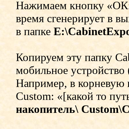
Нажимаем кнопку «ОК»
время сгенерирует в вы
в папке
E
:\Cab
i
netExpo
Копируем эту папку Ca
мобильное устройство 
Например, в корневую 
Custom
: «[какой то пу
накопитель\
Custom
\